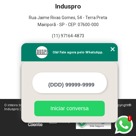
Induspro
Rua Jaime Rivas Gomes, 54 - Terra Preta
Mairiporã - SP - CEP: 07600-000
(11) 97164-4873
Home
Olá! Fale agora pelo WhatsApp.
Empresa
Missão
Serviços
Contato
Mapa do site
Mais Serviços
O inteiro teor deste site está sujeito à proteção de direitos autorais. Copyright©
Iniciar conversa
Induspro (Lei 9610 de 19/02/1998)
1