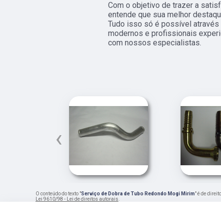
Com o objetivo de trazer a satis
entende que sua melhor destaque
Tudo isso só é possível atravé
modernos e profissionais exper
com nossos especialistas.
‹
O conteúdo do texto "
Serviço de Dobra de Tubo Redondo Mogi Mirim
" é de dire
Lei 9610/98 - Lei de direitos autorais
.