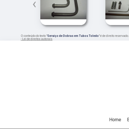
‹
O conteúdo do texto "
Serviço de Dobras em Tubos Toledo
" é de direito reservad
- Lei de direitos autorais
.
Home