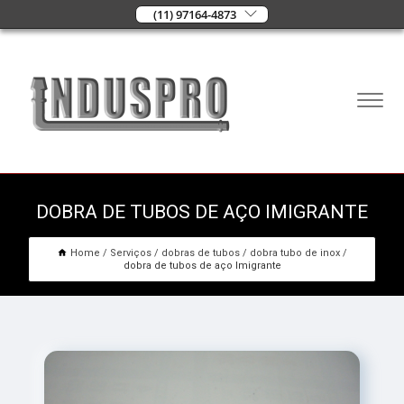
(11) 97164-4873
DOBRA DE TUBOS DE AÇO IMIGRANTE
Home
Serviços
dobras de tubos
dobra tubo de inox
dobra de tubos de aço Imigrante