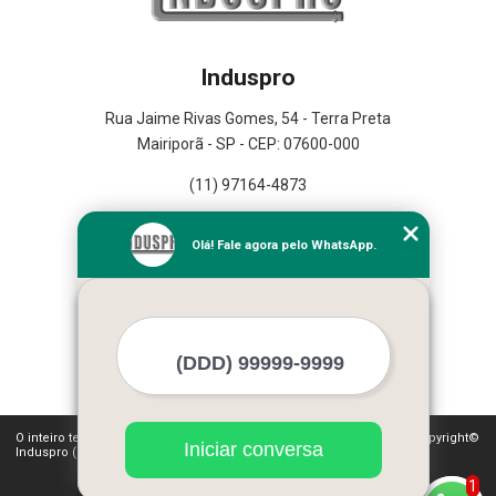
Induspro
Rua Jaime Rivas Gomes, 54 - Terra Preta
Mairiporã - SP - CEP: 07600-000
(11) 97164-4873
Home
Olá! Fale agora pelo WhatsApp.
Empresa
Missão
Serviços
Contato
Mapa do site
Mais Serviços
O inteiro teor deste site está sujeito à proteção de direitos autorais. Copyright©
Iniciar conversa
Induspro (Lei 9610 de 19/02/1998)
1