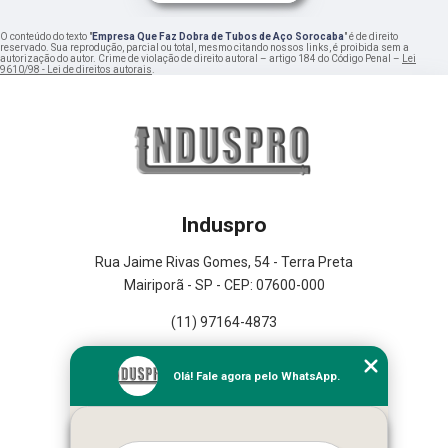
O conteúdo do texto "
Empresa Que Faz Dobra de Tubos de Aço Sorocaba
" é de direito
reservado. Sua reprodução, parcial ou total, mesmo citando nossos links, é proibida sem a
autorização do autor. Crime de violação de direito autoral – artigo 184 do Código Penal –
Lei
9610/98 - Lei de direitos autorais
.
Induspro
Rua Jaime Rivas Gomes, 54 - Terra Preta
Mairiporã - SP - CEP: 07600-000
(11) 97164-4873
Home
Olá! Fale agora pelo WhatsApp.
Empresa
Missão
Serviços