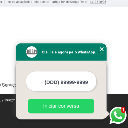
or. Crime de violação de direito autoral – artigo 184 do Código Penal –
Lei 9610/98
Olá! Fale agora pelo WhatsApp.
 Serviços
 de 19/02/1998)
Iniciar conversa
1