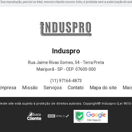
o. Sua reprodução, parcial ou total, mesmo citando nossos links, é proibida sem a autorização do aut
Induspro
Rua Jaime Rivas Gomes, 54 - Terra Preta
Mairiporã - SP - CEP: 07600-000
(11) 97164-4873
Empresa
Missão
Serviços
Contato
Mapa do site
Mais
 deste site está sujeito à proteção de direitos autorais. Copyright© Induspro (Lei 9610