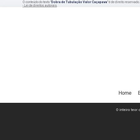
O conteúdo do texto "
Dobra de Tubulação Valor Caçapava
" é de direito reservad
- Lei de direitos autorais
.
Home
O inteiro teor