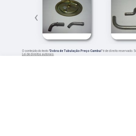
‹
O conteúdo do texto "
Dobra de Tubulação Preço Cambuí
" é de direito reservado.
Lei de direitos autorais
.