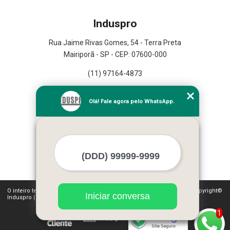
Induspro
Rua Jaime Rivas Gomes, 54 - Terra Preta
Mairiporã - SP - CEP: 07600-000
(11) 97164-4873
Home
Olá! Fale agora pelo WhatsApp.
Empresa
Missão
Serviços
Contato
Mapa do site
Mais Serviços
O inteiro teor deste site está sujeito à proteção de direitos autorais. Copyright©
Iniciar conversa
Induspro (Lei 9610 de 19/02/1998)
1