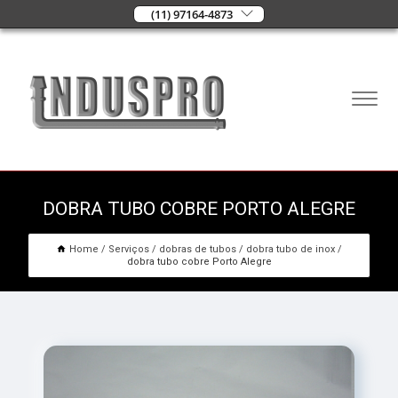
(11) 97164-4873
DOBRA TUBO COBRE PORTO ALEGRE
Home
Serviços
dobras de tubos
dobra tubo de inox
dobra tubo cobre Porto Alegre