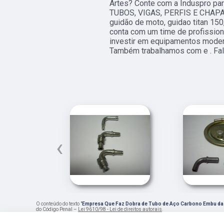
Artes? Conte com a Induspro par
TUBOS, VIGAS, PERFIS E CHAPAS,
guidão de moto, guidao titan 15
conta com um time de profissiona
investir em equipamentos moder
Também trabalhamos com e . Fal
‹
O conteúdo do texto "
Empresa Que Faz Dobra de Tubo de Aço Carbono Embu da
do Código Penal –
Lei 9610/98 - Lei de direitos autorais
.