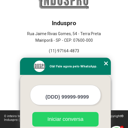
Induspro
Rua Jaime Rivas Gomes, 54 - Terra Preta
Mairiporã - SP - CEP: 07600-000
(11) 97164-4873
Home
Olá! Fale agora pelo WhatsApp.
Empresa
Missão
Serviços
Contato
Mapa do site
Mais Serviços
O inteiro teor deste site está sujeito à proteção de direitos autorais. Copyright©
Iniciar conversa
Induspro (Lei 9610 de 19/02/1998)