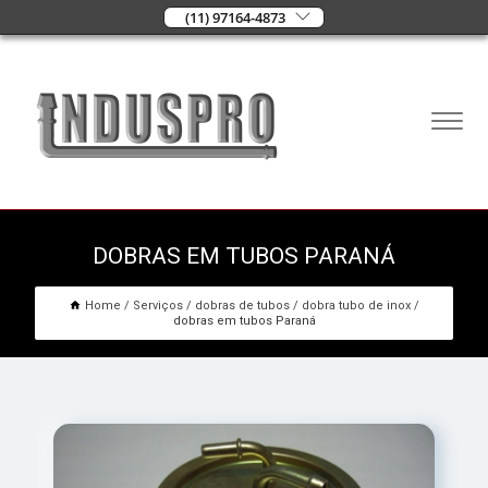
(11) 97164-4873
DOBRAS EM TUBOS PARANÁ
Home
Serviços
dobras de tubos
dobra tubo de inox
dobras em tubos Paraná