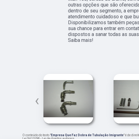
outras opções que são oferecida
dentro de seu segmento, a emp
atendimento cuidadoso e que bus
Disponibilizamos também peças t
sua chance para entrar em conta
dispostos a sanar todas as suas
Saiba mais!
‹
O conteúdo do texto "
Empresa Que Faz Dobra de Tubulação Imigrante
" é de dire
Lei 9610/98 - Lei de direitos autorais
.