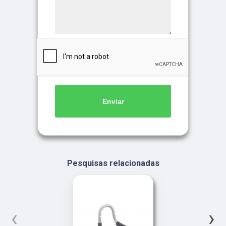
Enviar
Pesquisas relacionadas
‹
›