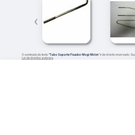
‹
O conteúdo do texto "
Tubo Suporte Fixador Mogi Mirim
" é de direito reservado. S
Lei de direitos autorais
.