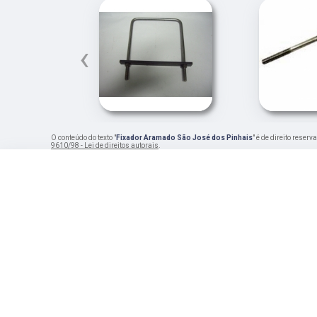
‹
O conteúdo do texto "
Fixador Aramado São José dos Pinhais
" é de direito reser
9610/98 - Lei de direitos autorais
.