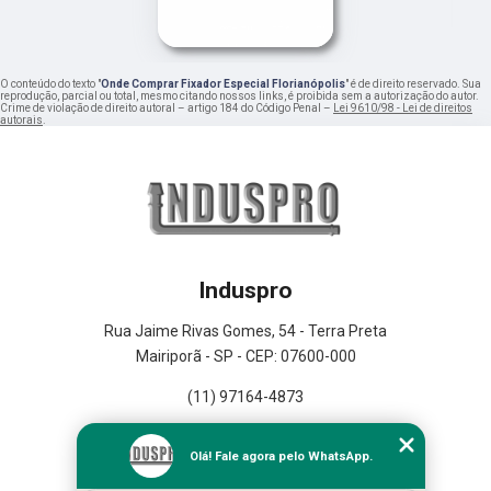
O conteúdo do texto "
Onde Comprar Fixador Especial Florianópolis
" é de direito reservado. Sua
reprodução, parcial ou total, mesmo citando nossos links, é proibida sem a autorização do autor.
Crime de violação de direito autoral – artigo 184 do Código Penal –
Lei 9610/98 - Lei de direitos
autorais
.
Induspro
Rua Jaime Rivas Gomes, 54 - Terra Preta
Mairiporã - SP - CEP: 07600-000
(11) 97164-4873
Home
Olá! Fale agora pelo WhatsApp.
Empresa
Missão