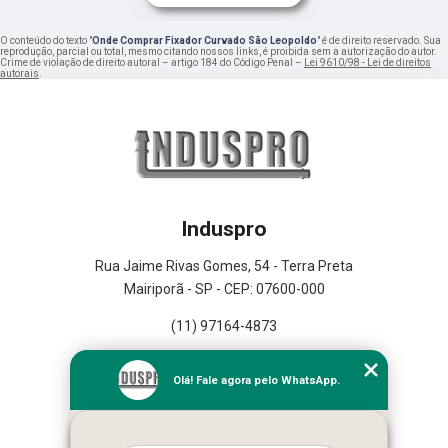
O conteúdo do texto "
Onde Comprar Fixador Curvado São Leopoldo
" é de direito reservado. Sua
reprodução, parcial ou total, mesmo citando nossos links, é proibida sem a autorização do autor.
Crime de violação de direito autoral – artigo 184 do Código Penal –
Lei 9610/98 - Lei de direitos
autorais
.
Induspro
Rua Jaime Rivas Gomes, 54 - Terra Preta
Mairiporã - SP - CEP: 07600-000
(11) 97164-4873
Home
Olá! Fale agora pelo WhatsApp.
Empresa
Missão
Serviços