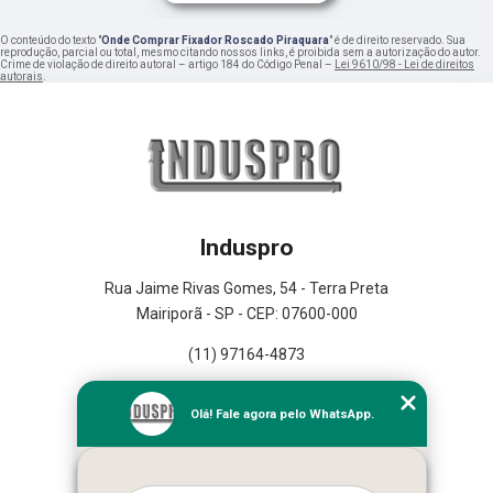
O conteúdo do texto "
Onde Comprar Fixador Roscado Piraquara
" é de direito reservado. Sua
reprodução, parcial ou total, mesmo citando nossos links, é proibida sem a autorização do autor.
Crime de violação de direito autoral – artigo 184 do Código Penal –
Lei 9610/98 - Lei de direitos
autorais
.
Induspro
Rua Jaime Rivas Gomes, 54 - Terra Preta
Mairiporã - SP - CEP: 07600-000
(11) 97164-4873
Home
Olá! Fale agora pelo WhatsApp.
Empresa
Missão
Serviços