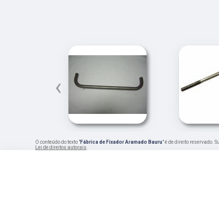
‹
O conteúdo do texto "
Fábrica de Fixador Aramado Bauru
" é de direito reservado.
Lei de direitos autorais
.