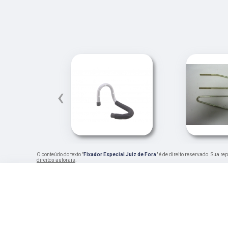
‹
O conteúdo do texto "
Fixador Especial Juiz de Fora
" é de direito reservado. Sua r
direitos autorais
.