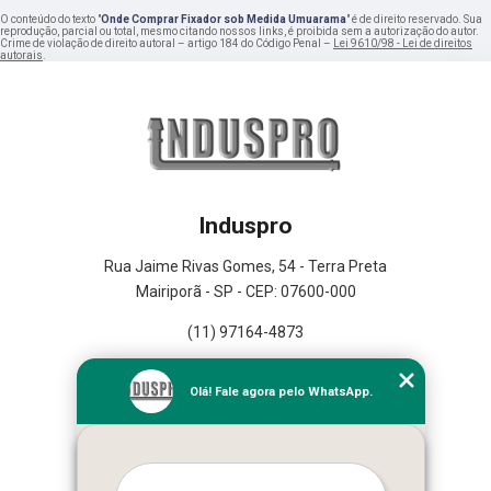
O conteúdo do texto "
Onde Comprar Fixador sob Medida Umuarama
" é de direito reservado. Sua
reprodução, parcial ou total, mesmo citando nossos links, é proibida sem a autorização do autor.
Crime de violação de direito autoral – artigo 184 do Código Penal –
Lei 9610/98 - Lei de direitos
autorais
.
Induspro
Rua Jaime Rivas Gomes, 54 - Terra Preta
Mairiporã - SP - CEP: 07600-000
(11) 97164-4873
Home
Olá! Fale agora pelo WhatsApp.
Empresa
Missão
Serviços
Contato