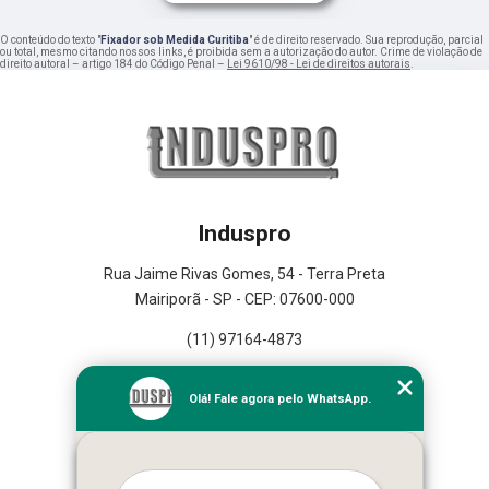
O conteúdo do texto "
Fixador sob Medida Curitiba
" é de direito reservado. Sua reprodução, parcial
ou total, mesmo citando nossos links, é proibida sem a autorização do autor. Crime de violação de
direito autoral – artigo 184 do Código Penal –
Lei 9610/98 - Lei de direitos autorais
.
Induspro
Rua Jaime Rivas Gomes, 54 - Terra Preta
Mairiporã - SP - CEP: 07600-000
(11) 97164-4873
Home
Olá! Fale agora pelo WhatsApp.
Empresa
Missão
Serviços
Contato