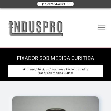
(11) 97164-4873
FIXADOR SOB MEDIDA CURITIBA
Home
Serviços
fixadores
fixador roscado
fixador sob medida Curitiba