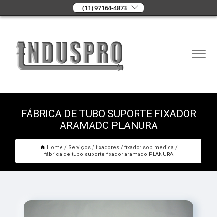
(11) 97164-4873
FÁBRICA DE TUBO SUPORTE FIXADOR
ARAMADO PLANURA
Home
Serviços
fixadores
fixador sob medida
fábrica de tubo suporte fixador aramado PLANURA