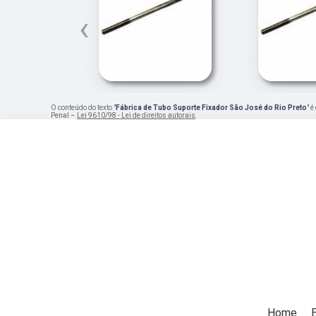
‹
O conteúdo do texto "
Fábrica de Tubo Suporte Fixador São José do Rio Preto
" 
Penal –
Lei 9610/98 - Lei de direitos autorais
.
Home