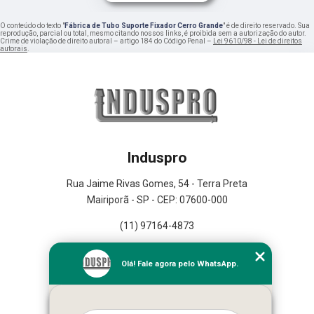
O conteúdo do texto "
Fábrica de Tubo Suporte Fixador Cerro Grande
" é de direito reservado. Sua
reprodução, parcial ou total, mesmo citando nossos links, é proibida sem a autorização do autor.
Crime de violação de direito autoral – artigo 184 do Código Penal –
Lei 9610/98 - Lei de direitos
autorais
.
Induspro
Rua Jaime Rivas Gomes, 54 - Terra Preta
Mairiporã - SP - CEP: 07600-000
(11) 97164-4873
Home
Olá! Fale agora pelo WhatsApp.
Empresa
Missão
Serviços