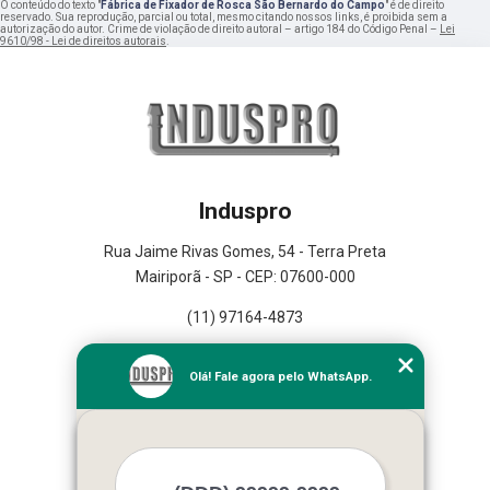
O conteúdo do texto "
Fábrica de Fixador de Rosca São Bernardo do Campo
" é de direito
reservado. Sua reprodução, parcial ou total, mesmo citando nossos links, é proibida sem a
autorização do autor. Crime de violação de direito autoral – artigo 184 do Código Penal –
Lei
9610/98 - Lei de direitos autorais
.
Induspro
Rua Jaime Rivas Gomes, 54 - Terra Preta
Mairiporã - SP - CEP: 07600-000
(11) 97164-4873
Home
Olá! Fale agora pelo WhatsApp.
Empresa
Missão
Serviços
Contato
Mapa do site