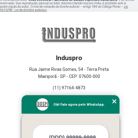
reservado. Sua reprodução, parcial ou total, mesmo citando nossos links, é proibida sem a
autorização do autor. Crime de violação de direito autoral – artigo 184 do Código Penal –
Lei
9610/98 - Lei de direitos autorais
.
Induspro
Rua Jaime Rivas Gomes, 54 - Terra Preta
Mairiporã - SP - CEP: 07600-000
(11) 97164-4873
Home
Olá! Fale agora pelo WhatsApp.
Empresa
Missão
Serviços
Contato
Mapa do site