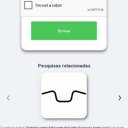
Enviar
Pesquisas relacionadas
‹
›
O conteúdo do texto "
Onde Encontrar Fabricante de Guidão Especiais Santa Luzia
" é de direito