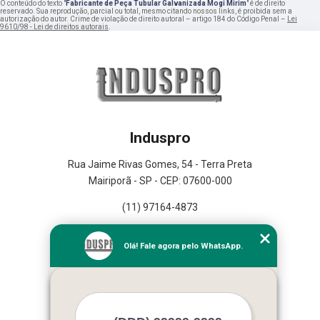
O conteúdo do texto "
Fabricante de Peça Tubular Galvanizada Mogi Mirim
" é de direito
reservado. Sua reprodução, parcial ou total, mesmo citando nossos links, é proibida sem a
autorização do autor. Crime de violação de direito autoral – artigo 184 do Código Penal –
Lei
9610/98 - Lei de direitos autorais
.
Induspro
Rua Jaime Rivas Gomes, 54 - Terra Preta
Mairiporã - SP - CEP: 07600-000
(11) 97164-4873
Home
Olá! Fale agora pelo WhatsApp.
Empresa
Missão
Serviços
Contato
Mapa do site