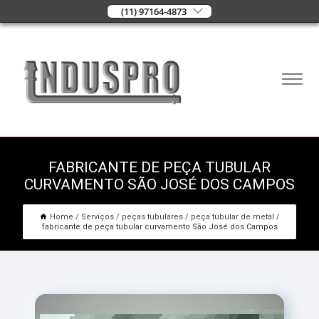
(11) 97164-4873
FABRICANTE DE PEÇA TUBULAR
CURVAMENTO SÃO JOSÉ DOS CAMPOS
Home
Serviços
peças tubulares
peça tubular de metal
fabricante de peça tubular curvamento São José dos Campos