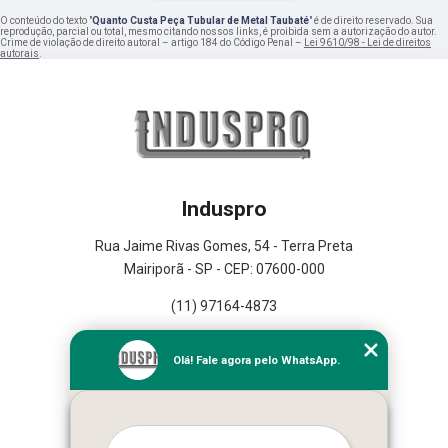
O conteúdo do texto "
Quanto Custa Peça Tubular de Metal Taubaté
" é de direito reservado. Sua
reprodução, parcial ou total, mesmo citando nossos links, é proibida sem a autorização do autor.
Crime de violação de direito autoral – artigo 184 do Código Penal –
Lei 9610/98 - Lei de direitos
autorais
.
Induspro
Rua Jaime Rivas Gomes, 54 - Terra Preta
Mairiporã - SP - CEP: 07600-000
(11) 97164-4873
Home
Olá! Fale agora pelo WhatsApp.
Empresa
Missão
Serviços
Contato