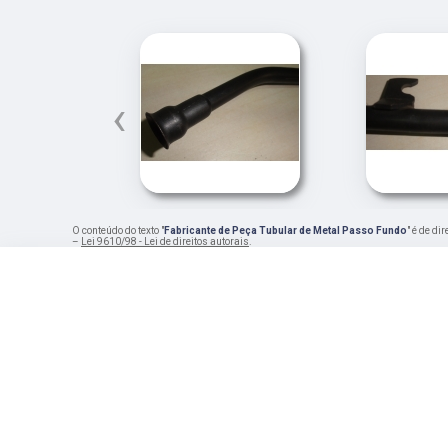
‹
O conteúdo do texto "
Fabricante de Peça Tubular de Metal Passo Fundo
" é de di
–
Lei 9610/98 - Lei de direitos autorais
.