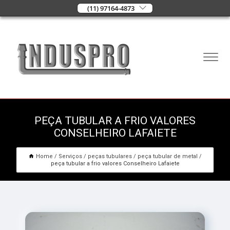
(11) 97164-4873
PEÇA TUBULAR A FRIO VALORES
CONSELHEIRO LAFAIETE
Home
Serviços
peças tubulares
peça tubular de metal
peça tubular a frio valores Conselheiro Lafaiete