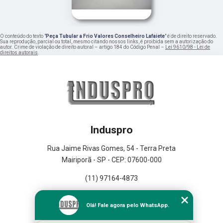
O conteúdo do texto "
Peça Tubular a Frio Valores Conselheiro Lafaiete
" é de direito reservado.
Sua reprodução, parcial ou total, mesmo citando nossos links, é proibida sem a autorização do
autor. Crime de violação de direito autoral – artigo 184 do Código Penal –
Lei 9610/98 - Lei de
direitos autorais
.
Induspro
Rua Jaime Rivas Gomes, 54 - Terra Preta
Mairiporã - SP - CEP: 07600-000
(11) 97164-4873
Home
Olá! Fale agora pelo WhatsApp.
Empresa
Missão