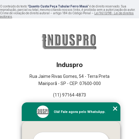
O conteúdo do texto "
Quanto Custa Peça Tubular Ferro Mauá
" é de direito reservado. Sua
reprodução, parcial ou total, mesmo citando nossos links, é proibida sem a autorização do autor.
Crime de violação de direito autoral – artigo 184 do Código Penal –
Lei 9610/98 - Lei de direitos
autorais
.
Induspro
Rua Jaime Rivas Gomes, 54 - Terra Preta
Mairiporã - SP - CEP: 07600-000
(11) 97164-4873
Home
Olá! Fale agora pelo WhatsApp.
Empresa
Missão
Serviços
Contato