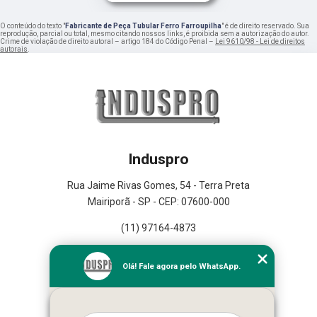
O conteúdo do texto "
Fabricante de Peça Tubular Ferro Farroupilha
" é de direito reservado. Sua
reprodução, parcial ou total, mesmo citando nossos links, é proibida sem a autorização do autor.
Crime de violação de direito autoral – artigo 184 do Código Penal –
Lei 9610/98 - Lei de direitos
autorais
.
Induspro
Rua Jaime Rivas Gomes, 54 - Terra Preta
Mairiporã - SP - CEP: 07600-000
(11) 97164-4873
Home
Olá! Fale agora pelo WhatsApp.
Empresa
Missão
Serviços