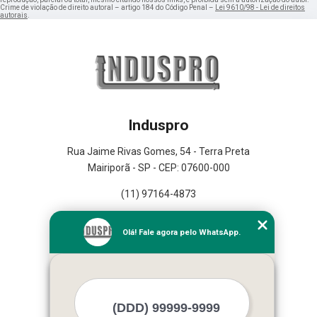
Crime de violação de direito autoral – artigo 184 do Código Penal –
Lei 9610/98 - Lei de direitos
autorais
.
Induspro
Rua Jaime Rivas Gomes, 54 - Terra Preta
Mairiporã - SP - CEP: 07600-000
(11) 97164-4873
Home
Olá! Fale agora pelo WhatsApp.
Empresa
Missão
Serviços
Contato
Mapa do site