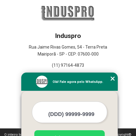
Induspro
Rua Jaime Rivas Gomes, 54 - Terra Preta
Mairiporã - SP - CEP: 07600-000
(11) 97164-4873
Home
Olá! Fale agora pelo WhatsApp.
Empresa
Missão
Serviços
Contato
Mapa do site
Mais Serviços
O inteiro teor deste site está sujeito à proteção de direitos autorais. Copyright©