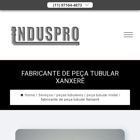
(11) 97164-4873
FABRICANTE DE PEÇA TUBULAR
XANXERÊ
Home
Serviços
peças tubulares
peça tubular metal
fabricante de peça tubular Xanxerê