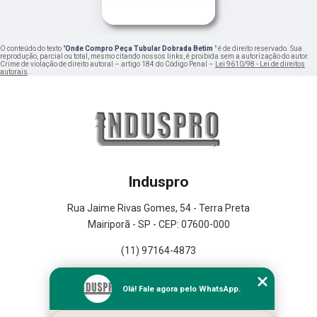
O conteúdo do texto "
Onde Compro Peça Tubular Dobrada Betim
" é de direito reservado. Sua
reprodução, parcial ou total, mesmo citando nossos links, é proibida sem a autorização do autor.
Crime de violação de direito autoral – artigo 184 do Código Penal –
Lei 9610/98 - Lei de direitos
autorais
.
Induspro
Rua Jaime Rivas Gomes, 54 - Terra Preta
Mairiporã - SP - CEP: 07600-000
(11) 97164-4873
Home
Olá! Fale agora pelo WhatsApp.
Empresa
Missão