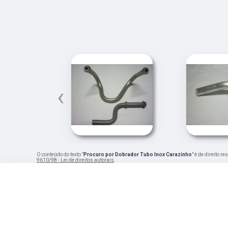
‹
O conteúdo do texto "
Procuro por Dobrador Tubo Inox Carazinho
" é de direito 
9610/98 - Lei de direitos autorais
.