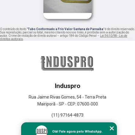
O conteúdo do texto "
Tubo Conformado a Frio Valor Santana de Parnaíba
" é de direito reservado.
Sua reprodução, parcial ou total, mesmo citando nossos links, é proibida sem a autorização do
autor. Crime de violação de direito autoral – artigo 184 do Código Penal –
Lei 9610/98 - Lei de
direitos autorais
.
Induspro
Rua Jaime Rivas Gomes, 54 - Terra Preta
Mairiporã - SP - CEP: 07600-000
(11) 97164-4873
Home
Olá! Fale agora pelo WhatsApp.
Empresa