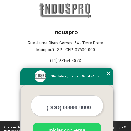
Induspro
Rua Jaime Rivas Gomes, 54 - Terra Preta
Mairiporã - SP - CEP: 07600-000
(11) 97164-4873
Home
Olá! Fale agora pelo WhatsApp.
Empresa
Missão
Serviços
Contato
Mapa do site
Mais Serviços
O inteiro teor deste site está sujeito à proteção de direitos autorais. Copyright©
Iniciar conversa