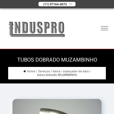
(11) 97164-4873
TUBOS DOBRADO MUZAMBINHO
Home
Serviços
tubos
espaçador de tubo
tubos dobrado MUZAMBINHO