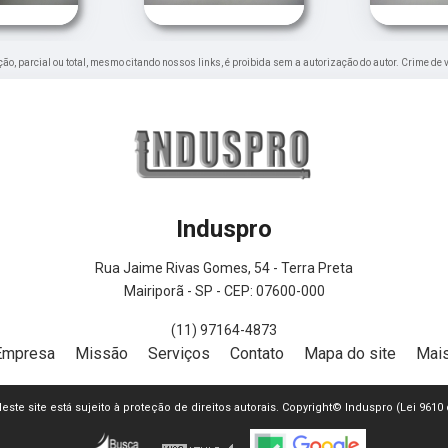
ução, parcial ou total, mesmo citando nossos links, é proibida sem a autorização do autor. Crime de 
Induspro
Rua Jaime Rivas Gomes, 54 - Terra Preta
Mairiporã - SP - CEP: 07600-000
(11) 97164-4873
Empresa
Missão
Serviços
Contato
Mapa do site
Mais
 deste site está sujeito à proteção de direitos autorais. Copyright© Induspro (Lei 9610