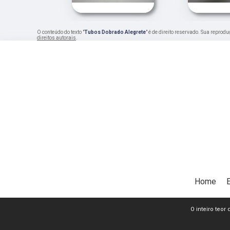
O conteúdo do texto "
Tubos Dobrado Alegrete
" é de direito reservado. Sua reprod
direitos autorais
.
Home
O inteiro teor