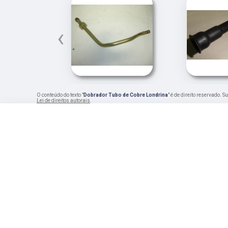
‹
O conteúdo do texto "
Dobrador Tubo de Cobre Londrina
" é de direito reservado. 
Lei de direitos autorais
.