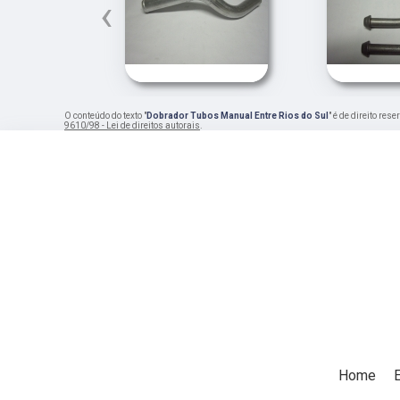
‹
O conteúdo do texto "
Dobrador Tubos Manual Entre Rios do Sul
" é de direito re
9610/98 - Lei de direitos autorais
.
Home