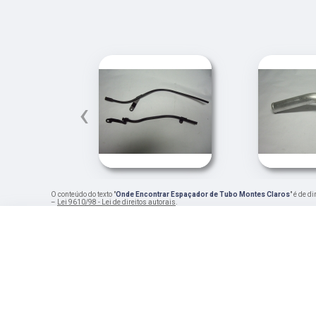
‹
O conteúdo do texto "
Onde Encontrar Espaçador de Tubo Montes Claros
" é de d
–
Lei 9610/98 - Lei de direitos autorais
.