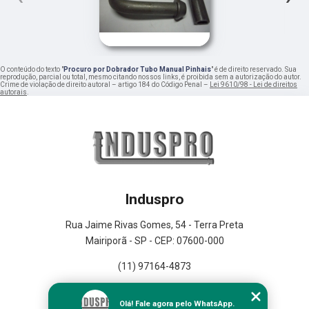
O conteúdo do texto "
Procuro por Dobrador Tubo Manual Pinhais
" é de direito reservado. Sua
reprodução, parcial ou total, mesmo citando nossos links, é proibida sem a autorização do autor.
Crime de violação de direito autoral – artigo 184 do Código Penal –
Lei 9610/98 - Lei de direitos
autorais
.
Induspro
Rua Jaime Rivas Gomes, 54 - Terra Preta
Mairiporã - SP - CEP: 07600-000
(11) 97164-4873
Home
Olá! Fale agora pelo WhatsApp.
Empresa