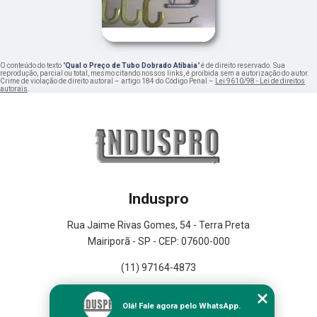
O conteúdo do texto "
Qual o Preço de Tubo Dobrado Atibaia
" é de direito reservado. Sua
reprodução, parcial ou total, mesmo citando nossos links, é proibida sem a autorização do autor.
Crime de violação de direito autoral – artigo 184 do Código Penal –
Lei 9610/98 - Lei de direitos
autorais
.
Induspro
Rua Jaime Rivas Gomes, 54 - Terra Preta
Mairiporã - SP - CEP: 07600-000
(11) 97164-4873
Home
Olá! Fale agora pelo WhatsApp.
Empresa