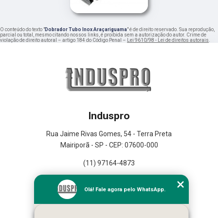
O conteúdo do texto "
Dobrador Tubo Inox Araçariguama
" é de direito reservado. Sua reprodução,
parcial ou total, mesmo citando nossos links, é proibida sem a autorização do autor. Crime de
violação de direito autoral – artigo 184 do Código Penal –
Lei 9610/98 - Lei de direitos autorais
.
Induspro
Rua Jaime Rivas Gomes, 54 - Terra Preta
Mairiporã - SP - CEP: 07600-000
(11) 97164-4873
Home
Olá! Fale agora pelo WhatsApp.
Empresa
Missão
Serviços