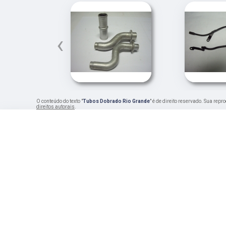
‹
O conteúdo do texto "
Tubos Dobrado Rio Grande
" é de direito reservado. Sua rep
direitos autorais
.