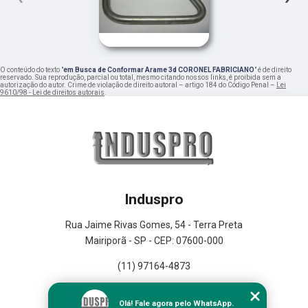
O conteúdo do texto "
em Busca de Conformar Arame 3d CORONEL FABRICIANO
" é de direito
reservado. Sua reprodução, parcial ou total, mesmo citando nossos links, é proibida sem a
autorização do autor. Crime de violação de direito autoral – artigo 184 do Código Penal –
Lei
9610/98 - Lei de direitos autorais
.
Induspro
Rua Jaime Rivas Gomes, 54 - Terra Preta
Mairiporã - SP - CEP: 07600-000
(11) 97164-4873
Home
Olá! Fale agora pelo WhatsApp.
Empresa