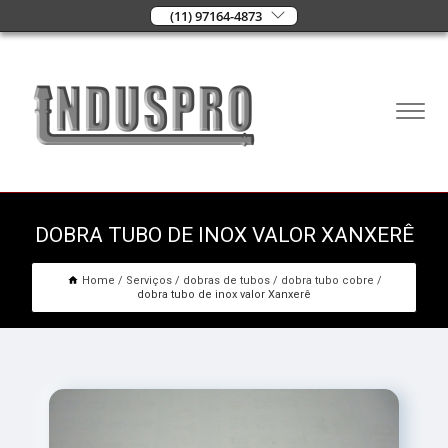
(11) 97164-4873
DOBRA TUBO DE INOX VALOR XANXERÊ
Home
Serviços
dobras de tubos
dobra tubo cobre
dobra tubo de inox valor Xanxerê